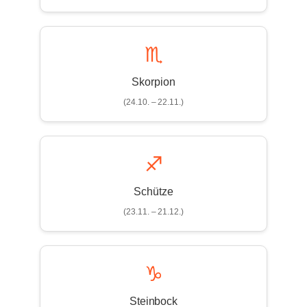
♏
Skorpion
(24.10. – 22.11.)
♐
Schütze
(23.11. – 21.12.)
♑
Steinbock