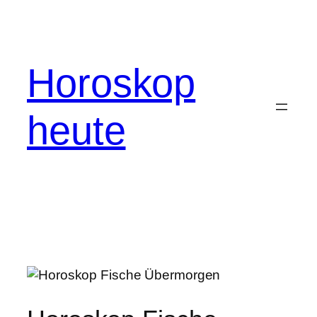
Direkt
zum
Inhalt
wechseln
Horoskop
heute